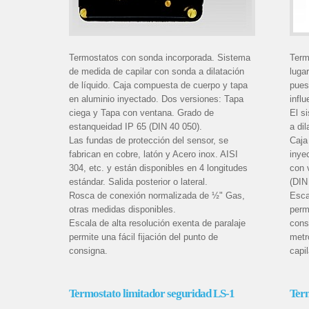
Termostatos con sonda incorporada. Sistema
Term
de medida de capilar con sonda a dilatación
luga
de líquido. Caja compuesta de cuerpo y tapa
pues
en aluminio inyectado. Dos versiones: Tapa
infl
ciega y Tapa con ventana. Grado de
El s
estanqueidad IP 65 (DIN 40 050).
a dil
Las fundas de protección del sensor, se
Caja
fabrican en cobre, latón y Acero inox. AISI
inye
304, etc. y están disponibles en 4 longitudes
con 
estándar. Salida posterior o lateral.
(DIN
Rosca de conexión normalizada de ½" Gas,
Esca
otras medidas disponibles.
permi
Escala de alta resolución exenta de paralaje
cons
permite una fácil fijación del punto de
metr
consigna.
capi
Termostato limitador seguridad LS-1
Term