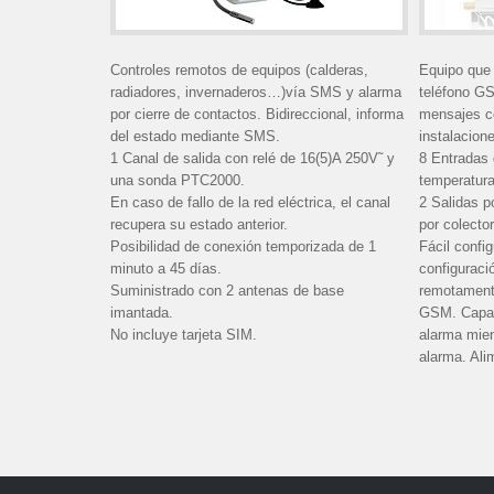
Controles remotos de equipos (calderas,
Equipo que 
radiadores, invernaderos…)vía SMS y alarma
teléfono GS
por cierre de contactos. Bidireccional, informa
mensajes co
del estado mediante SMS.
instalacion
1 Canal de salida con relé de 16(5)A 250V˜ y
8 Entradas 
una sonda PTC2000.
temperatura
En caso de fallo de la red eléctrica, el canal
2 Salidas p
recupera su estado anterior.
por colector
Posibilidad de conexión temporizada de 1
Fácil confi
minuto a 45 días.
configuraci
Suministrado con 2 antenas de base
remotament
imantada.
GSM. Capaci
No incluye tarjeta SIM.
alarma mien
alarma. Ali