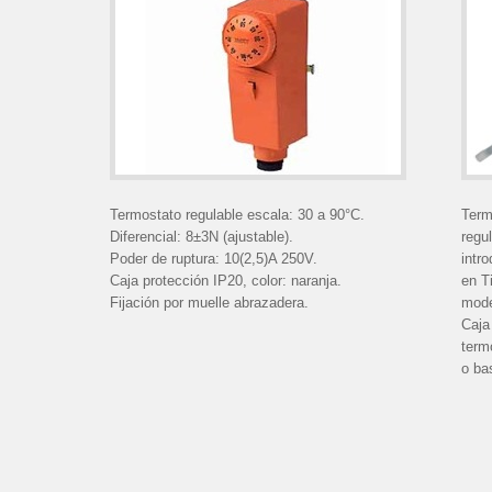
Termostato regulable escala: 30 a 90°C.
Term
Diferencial: 8±3N (ajustable).
regu
Poder de ruptura: 10(2,5)A 250V.
intr
Caja protección IP20, color: naranja.
en T
Fijación por muelle abrazadera.
mode
Caja
term
o ba