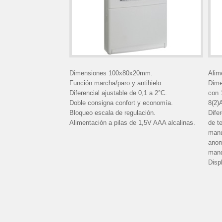
Dimensiones 100x80x20mm.
Alim
Función marcha/paro y antihielo.
Dime
Diferencial ajustable de 0,1 a 2°C.
con 
Doble consigna confort y economía.
8(2)
Bloqueo escala de regulación.
Dife
Alimentación a pilas de 1,5V AAA alcalinas.
de t
manu
anom
mand
Disp